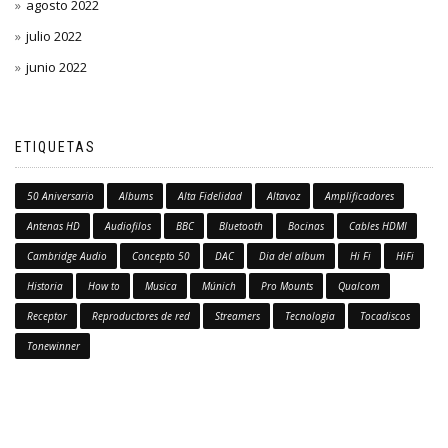
agosto 2022
julio 2022
junio 2022
ETIQUETAS
50 Aniversario
Albums
Alta Fidelidad
Altavoz
Amplificadores
Antenas HD
Audiofilos
BBC
Bluetooth
Bocinas
Cables HDMI
Cambridge Audio
Concepto 50
DAC
Dia del album
Hi Fi
HiFi
Historia
How to
Musica
Múnich
Pro Mounts
Qualcom
Receptor
Reproductores de red
Streamers
Tecnologia
Tocadiscos
Tonewinner