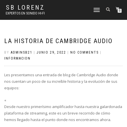
SB LORENZ
TOGGLE
0
EXPERTOS EN SONIDO HI-FI
NAVIGATION
LA HISTORIA DE CAMBRIDGE AUDIO
BY
ADMINSB21
|
JUNIO 29, 2022
|
NO COMMENTS
|
INFORMACION
Les presentamos una entrada de blog de Cambridge Audio donde
nos cuentan un poco de su increíble historia y la evolución de sus
equipos:
«
Desde nuestro primerísimo amplificador hasta nuestra galardonada
plataforma de streaming, este es un breve recorrido de cómo
hemos llegado hasta el punto donde nos encontramos ahora.