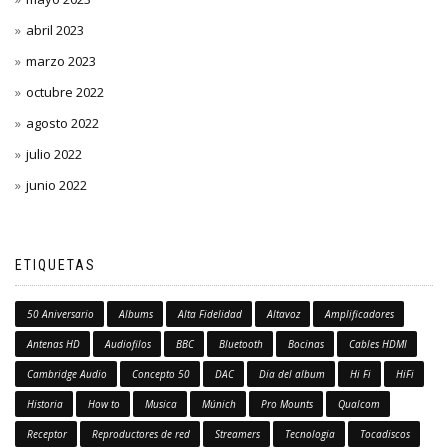
abril 2023
marzo 2023
octubre 2022
agosto 2022
julio 2022
junio 2022
ETIQUETAS
50 Aniversario
Albums
Alta Fidelidad
Altavoz
Amplificadores
Antenas HD
Audiofilos
BBC
Bluetooth
Bocinas
Cables HDMI
Cambridge Audio
Concepto 50
DAC
Dia del album
Hi Fi
HiFi
Historia
How to
Musica
Múnich
Pro Mounts
Qualcom
Receptor
Reproductores de red
Streamers
Tecnologia
Tocadiscos