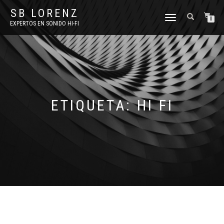
SB LORENZ
TOGGLE
0
EXPERTOS EN SONIDO HI-FI
NAVIGATION
ETIQUETA:
HI FI