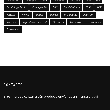
Antenas HD
Audiofilos
BBC
Bluetooth
Bocinas
Cables HDMI
Cambridge Audio
Concepto 50
DAC
Dia del album
Hi Fi
HiFi
Historia
How to
Musica
Múnich
Pro Mounts
Qualcom
Receptor
Reproductores de red
Streamers
Tecnologia
Tocadiscos
Tonewinner
CONTACTO
Si te interesa cotizar algún producto envíanos un mensaje
aquí