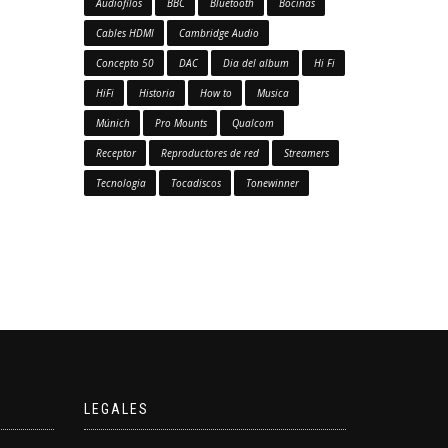
Audiofilos
BBC
Bluetooth
Bocinas
Cables HDMI
Cambridge Audio
Concepto 50
DAC
Dia del album
Hi Fi
HiFi
Historia
How to
Musica
Múnich
Pro Mounts
Qualcom
Receptor
Reproductores de red
Streamers
Tecnologia
Tocadiscos
Tonewinner
LEGALES