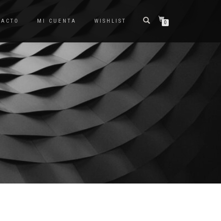
TACTO
MI CUENTA
WISHLIST
0