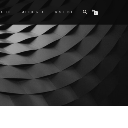
TACTO
MI CUENTA
WISHLIST
0