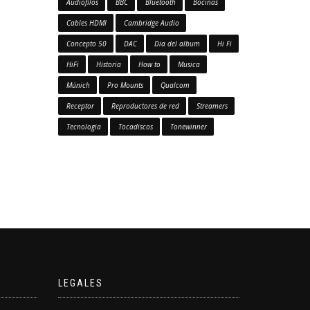
Audiofilos
BBC
Bluetooth
Bocinas
Cables HDMI
Cambridge Audio
Concepto 50
DAC
Dia del album
Hi Fi
HiFi
Historia
How to
Musica
Múnich
Pro Mounts
Qualcom
Receptor
Reproductores de red
Streamers
Tecnologia
Tocadiscos
Tonewinner
LEGALES