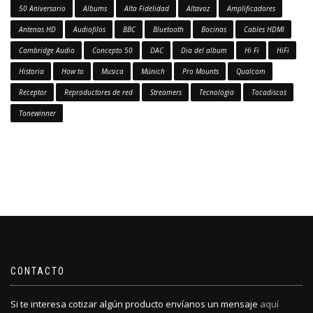
50 Aniversario
Albums
Alta Fidelidad
Altavoz
Amplificadores
Antenas HD
Audiofilos
BBC
Bluetooth
Bocinas
Cables HDMI
Cambridge Audio
Concepto 50
DAC
Dia del album
Hi Fi
HiFi
Historia
How to
Musica
Múnich
Pro Mounts
Qualcom
Receptor
Reproductores de red
Streamers
Tecnologia
Tocadiscos
Tonewinner
CONTACTO
Si te interesa cotizar algún producto envíanos un mensaje
aquí