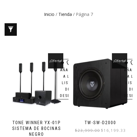
Inicio
/
Tienda
/ Página 7
¡Oferta!
¡Oferta!
AÑADIR
AÑADI
A LA
A LA
LISTA
LIST
DE
DE
DESEOS
DESEO
TONE WINNER YX-01P
TW-SW-D2000
SISTEMA DE BOCINAS
El
El
$
23,999.00
$
16,199.33
NEGRO
precio
precio