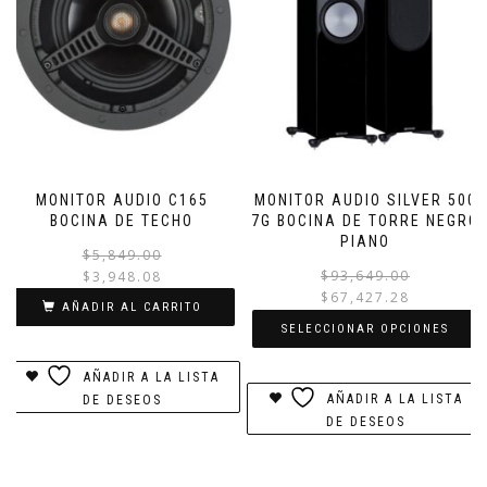
MONITOR AUDIO C165
MONITOR AUDIO SILVER 500
BOCINA DE TECHO
7G BOCINA DE TORRE NEGRO
PIANO
El
El
$
5,849.00
precio
precio
$
93,649.00
$
3,948.08
original
actual
$
67,427.28
AÑADIR AL CARRITO
era:
es:
SELECCIONAR OPCIONES
$5,849.00.
$3,948.08.
Este
AÑADIR A LA LISTA
producto
AÑADIR A LA LISTA
DE DESEOS
tiene
DE DESEOS
múltiples
variantes.
Las