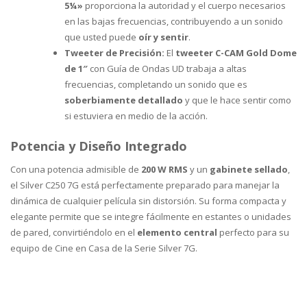
5¼»
proporciona la autoridad y el cuerpo necesarios
en las bajas frecuencias, contribuyendo a un sonido
que usted puede
oír y sentir
.
Tweeter de Precisión:
El
tweeter C-CAM Gold Dome
de 1″
con Guía de Ondas UD trabaja a altas
frecuencias, completando un sonido que es
soberbiamente detallado
y que le hace sentir como
si estuviera en medio de la acción.
Potencia y Diseño Integrado
Con una potencia admisible de
200 W RMS
y un
gabinete sellado
,
el Silver C250 7G está perfectamente preparado para manejar la
dinámica de cualquier película sin distorsión. Su forma compacta y
elegante permite que se integre fácilmente en estantes o unidades
de pared, convirtiéndolo en el
elemento central
perfecto para su
equipo de Cine en Casa de la Serie Silver 7G.