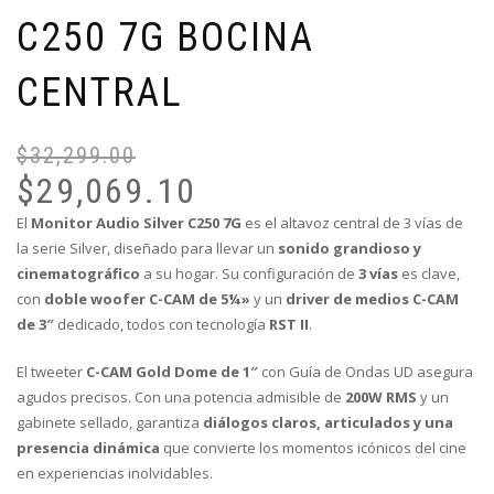
C250 7G BOCINA
CENTRAL
$
32,299.00
El
El
pr
pr
$
29,069.10
or
ac
El
Monitor Audio Silver C250 7G
es el altavoz central de 3 vías de
er
es
la serie Silver, diseñado para llevar un
sonido grandioso y
$3
$2
cinematográfico
a su hogar. Su configuración de
3 vías
es clave,
con
doble woofer C-CAM de 5¼»
y un
driver de medios C-CAM
de 3″
dedicado, todos con tecnología
RST II
.
El tweeter
C-CAM Gold Dome de 1″
con Guía de Ondas UD asegura
agudos precisos. Con una potencia admisible de
200W RMS
y un
gabinete sellado, garantiza
diálogos claros, articulados y una
presencia dinámica
que convierte los momentos icónicos del cine
en experiencias inolvidables.