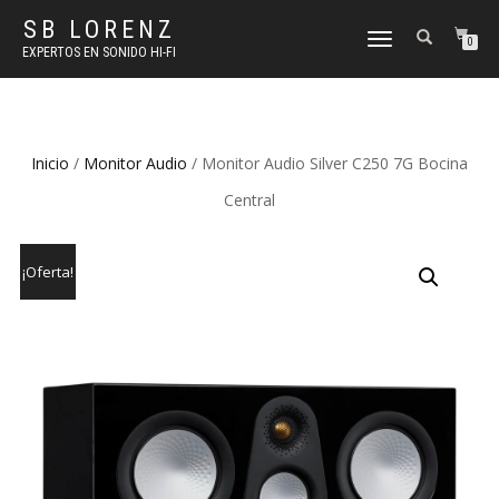
SB LORENZ
TOGGLE
0
EXPERTOS EN SONIDO HI-FI
NAVIGATION
Inicio
/
Monitor Audio
/ Monitor Audio Silver C250 7G Bocina
Central
¡Oferta!