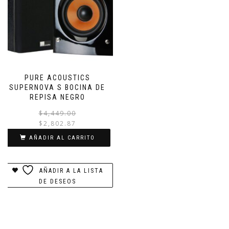
PURE ACOUSTICS
SUPERNOVA S BOCINA DE
REPISA NEGRO
El
El
$
4,449.00
precio
precio
$
2,802.87
original
actual
AÑADIR AL CARRITO
era:
es:
$4,449.00.
$2,802.87.
AÑADIR A LA LISTA
DE DESEOS