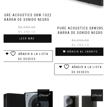
PURE ACOUSTICS SBW-1022
BARRA DE SONIDO NEGRO
El
El
$
5,999.00
PURE ACOUSTICS SBW285
precio
precio
$
5,399.10
BARRA DE SONIDO NEGRO
original
actual
LEER MÁS
$
3,099.00
era:
es:
$
2,789.10
$5,999.00.
$5,399.10.
AÑADIR AL CARRITO
AÑADIR A LA LISTA
DE DESEOS
AÑADIR A LA LISTA
DE DESEOS
¡Oferta!
¡Oferta!