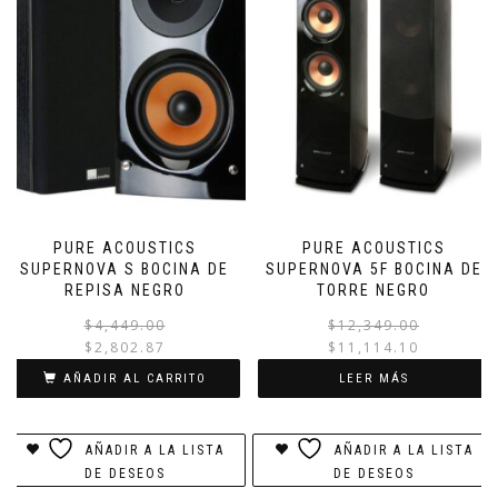
PURE ACOUSTICS
PURE ACOUSTICS
SUPERNOVA S BOCINA DE
SUPERNOVA 5F BOCINA DE
REPISA NEGRO
TORRE NEGRO
El
El
$
4,449.00
$
12,349.00
precio
precio
$
2,802.87
$
11,114.10
original
actual
AÑADIR AL CARRITO
LEER MÁS
era:
es:
$4,449.00.
$2,802.87.
AÑADIR A LA LISTA
AÑADIR A LA LISTA
DE DESEOS
DE DESEOS