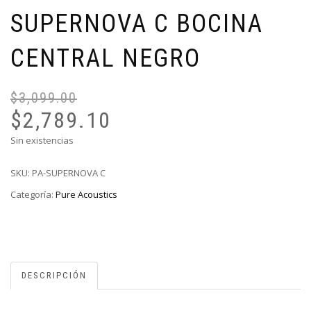
SUPERNOVA C BOCINA
CENTRAL NEGRO
$
3,099.00
El
El
pr
pr
$
2,789.10
or
ac
Sin existencias
er
es
$3
$2
SKU:
PA-SUPERNOVA C
Categoría:
Pure Acoustics
DESCRIPCIÓN