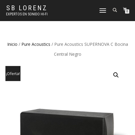
SB LORENZ
TOGGLE
0
EXPERTOS EN SONIDO HI-FI
NAVIGATION
Inicio
/
Pure Acoustics
/ Pure Acoustics SUPERNOVA C Bocina
Central Negro
¡Oferta!