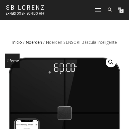
SB LORENZ
TOGGLE
0
EXPERTOS EN SONIDO HI-FI
NAVIGATION
Inicio
/
Noerden
/ Noerden SENSORI Báscula Inteligente
¡Oferta!