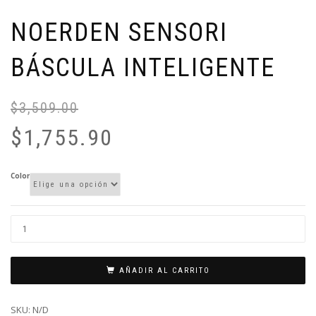
NOERDEN SENSORI
BÁSCULA INTELIGENTE
$
3,509.00
El
El
pr
pr
$
1,755.90
or
ac
er
es
$3
$1
Color
AÑADIR AL CARRITO
SKU:
N/D