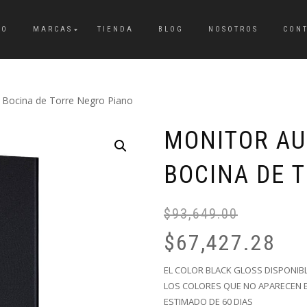
IO
MARCAS
TIENDA
BLOG
NOSOTROS
CON
 Bocina de Torre Negro Piano
MONITOR AUD
BOCINA DE 
$
93,649.00
$
67,427.28
EL COLOR BLACK GLOSS DISPONIBL
LOS COLORES QUE NO APARECEN E
ESTIMADO DE 60 DIAS