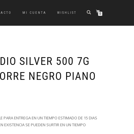
TACTO
MI CUENTA
WISHLIST
0
IO SILVER 500 7G
TORRE NEGRO PIANO
El
El
precio
precio
original
actual
era:
es:
E PARA ENTREGA EN UN TIEMPO ESTIMADO DE 15 DIAS
$93,649.00.
$67,427.28.
N EXISTENCIA SE PUEDEN SURTIR EN UN TIEMPO