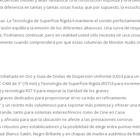
encias medias y altas fantástica. Una construcción impoluta y una bella te
la diferencia en tantas y tantas cosas hasta, que por supuesto, la escucha
as. La Tecnología de Superficie Rígida II mantiene el sonido perfectament
ración equilibra la emisión de los diferentes altavoces. Una curva de res
. Podríamos continuar, pero en realidad usted sólo necesita oír una cosa:
 momento cuando comprenderá por qué estas columnas de Monitor Audio ofr
m) Bañada en Oro y Guía de Ondas de Dispersión Uniforme (UD) II para un
CAM de 3″ (76 mm) y Tecnología de Superficie Rígida (RST) II para incremen
y tecnología RST II para mejorar la claridad de los graves
 graves dedicados para proporcionar el no va más en refinamiento
8″ y un recinto más voluminoso para soportar más potencia y ofrecer una
rande, tanto para sistemas estereofónicos como de Cine en Casa
 y afinada para que la ubicación no afecte a las prestaciones sonoras
 robustos pies estabilizadores y la posibilidad de elegir entre puntas m
ad: Blanco Satén, Negro Brillante y en chapas de madera auténtica de Rob