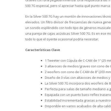
Graves con una pegada inmensa. Una respuesta a las frecu
500 7G especial, pero sí apreciar hasta qué punto marca 
En la Silver 500 7G hay un montón de innovaciones técnic
elevados. Un filtro divisor de frecuencias de nueva gene
un sonido espléndido con todo tipo de géneros musicales
una pareja de cajas acústicas Silver 500 7G. Es en ese
todo lo que el oyente ocasional podría necesitar.
Características Clave
1 Tweeter con Cúpula de C-CAM de 1″ (25 m
3 altavoces de medios/graves con cono de C-
2 woofers con cono de C-CAM de 8″ (203 mm) 
Diseño de 3 vías con altavoces de medios y
La Silver 500 7G incorpora dos woofers de 
Perfecta para salas de tamaño mediano a g
Equipada con un puerto bass-reflex trasero
Estabilidad incrementada gracias a nuestros
Disponible en varios acabados de alta calid