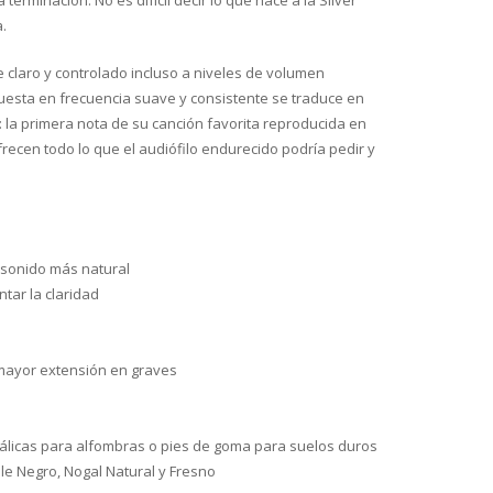
rminación. No es difícil decir lo que hace a la Silver
.
e claro y controlado incluso a niveles de volumen
puesta en frecuencia suave y consistente se traduce en
 la primera nota de su canción favorita reproducida en
ecen todo lo que el audiófilo endurecido podría pedir y
 sonido más natural
tar la claridad
 mayor extensión en graves
etálicas para alfombras o pies de goma para suelos duros
le Negro, Nogal Natural y Fresno